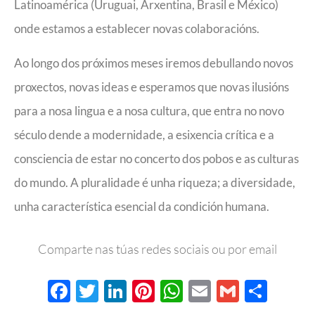
Latinoamérica (Uruguai, Arxentina, Brasil e México)
onde estamos a establecer novas colaboracións.
Ao longo dos próximos meses iremos debullando novos
proxectos, novas ideas e esperamos que novas ilusións
para a nosa lingua e a nosa cultura, que entra no novo
século dende a modernidade, a esixencia crítica e a
consciencia de estar no concerto dos pobos e as culturas
do mundo. A pluralidade é unha riqueza; a diversidade,
unha característica esencial da condición humana.
Comparte nas túas redes sociais ou por email
Facebook
Twitter
LinkedIn
Pinterest
WhatsApp
Email
Gmail
Comp